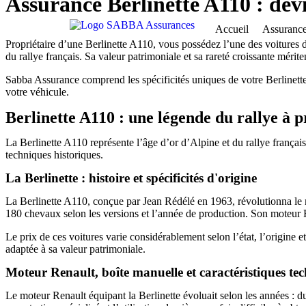
Assurance Berlinette A110 : dev
Accueil
Assurance
Propriétaire d’une Berlinette A110, vous possédez l’une des voitures d
du rallye français. Sa valeur patrimoniale et sa rareté croissante mérit
Sabba Assurance comprend les spécificités uniques de votre Berlinette
votre véhicule.
Berlinette A110 : une légende du rallye à 
La Berlinette A110 représente l’âge d’or d’Alpine et du rallye français.
techniques historiques.
La Berlinette : histoire et spécificités d'origine
La Berlinette A110, conçue par Jean Rédélé en 1963, révolutionna le mo
180 chevaux selon les versions et l’année de production. Son moteur 
Le prix de ces voitures varie considérablement selon l’état, l’origine e
adaptée à sa valeur patrimoniale.
Moteur Renault, boîte manuelle et caractéristiques te
Le moteur Renault équipant la Berlinette évoluait selon les années : 