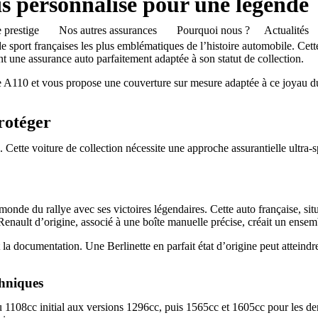
is personnalisé pour une légende
 prestige
Nos autres assurances
Pourquoi nous ?
Actualités
e sport françaises les plus emblématiques de l’histoire automobile. Cet
ent une assurance auto parfaitement adaptée à son statut de collection.
 A110 et vous propose une couverture sur mesure adaptée à ce joyau du p
protéger
 Cette voiture de collection nécessite une approche assurantielle ultra-s
nde du rallye avec ses victoires légendaires. Cette auto française, situ
Renault d’origine, associé à une boîte manuelle précise, créait un ens
t la documentation. Une Berlinette en parfait état d’origine peut atteind
chniques
du 1108cc initial aux versions 1296cc, puis 1565cc et 1605cc pour les d