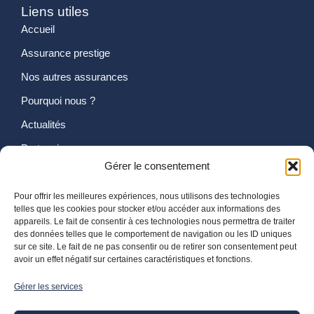
Liens utiles
Accueil
Assurance prestige
Nos autres assurances
Pourquoi nous ?
Actualités
Partenaires
Gérer le consentement
Contactez-nous
Pour offrir les meilleures expériences, nous utilisons des technologies
Devis
telles que les cookies pour stocker et/ou accéder aux informations des
appareils. Le fait de consentir à ces technologies nous permettra de traiter
Voiture de prestige
des données telles que le comportement de navigation ou les ID uniques
sur ce site. Le fait de ne pas consentir ou de retirer son consentement peut
Alpine
avoir un effet négatif sur certaines caractéristiques et fonctions.
Porsche
Gérer les services
Voiture de collection